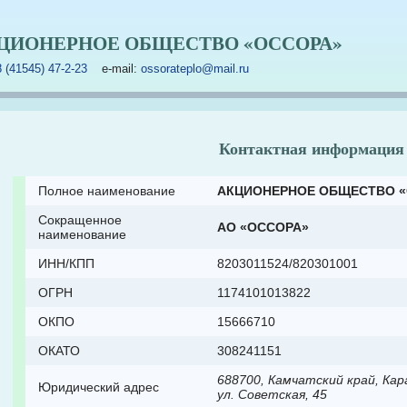
ЦИОНЕРНОЕ ОБЩЕСТВО «ОССОРА»
8 (41545) 47-2-23
e-mail:
ossorateplo@mail.ru
Контактная информация
Полное наименование
АКЦИОНЕРНОЕ ОБЩЕСТВО 
Сокращенное
АО «ОССОРА»
наименование
ИНН/КПП
8203011524/820301001
ОГРН
1174101013822
ОКПО
15666710
ОКАТО
308241151
688700, Камчатский край, Кара
Юридический адрес
ул. Советская, 45