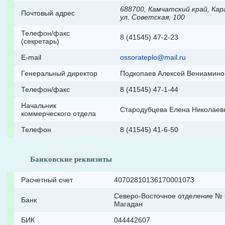
688700, Камчатский край, Кара
Почтовый адрес
ул. Советская, 100
Телефон/факс
8 (41545) 47-2-23
(секретарь)
E-mail
ossorateplo@mail.ru
Генеральный директор
Подкопаев Алексей Вениамино
Телефон/факс
8 (41545) 47-1-44
Начальник
Стародубцева Елена Николаев
коммерческого отдела
Телефон
8 (41545) 41-6-50
Банковские реквизиты
Расчетный счет
40702810136170001073
Северо-Восточное отделение № 
Банк
Магадан
БИК
044442607